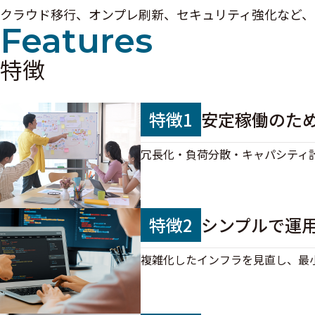
クラウド移行、オンプレ刷新、セキュリティ強化など、
Features
特徴
特徴1
安定稼働のた
冗長化・負荷分散・キャパシティ
特徴2
シンプルで運
複雑化したインフラを見直し、最