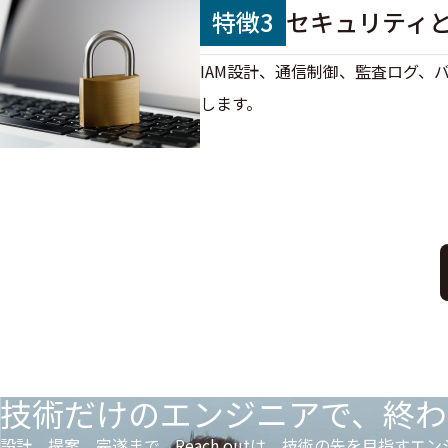
特徴3
セキュリティ
IAM設計、通信制御、監査ログ
します。
技術だけのエンジニアで、終わ
設計、提案、完遂まで。Reach outは、技術の先を目指すエ